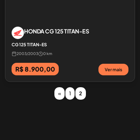
HONDA
CG 125 TITAN-ES
CG 125 TITAN-ES
2003
/
2003
0 km
R$ 8.900,00
Ver mais
«
1
2