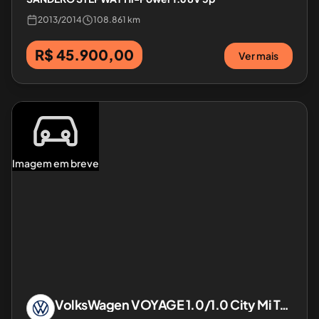
2013
/
2014
108.861 km
R$ 45.900,00
Ver mais
Imagem em breve
VolksWagen
VOYAGE 1.0/1.0 City Mi Total Flex 8V 4p