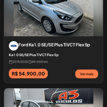
Ford
Ka 1.0 SE/SE Plus TiVCT Flex 5p
Ka 1.0 SE/SE Plus TiVCT Flex 5p
2019
/
2020
85.000 km
R$ 54.900,00
Ver mais