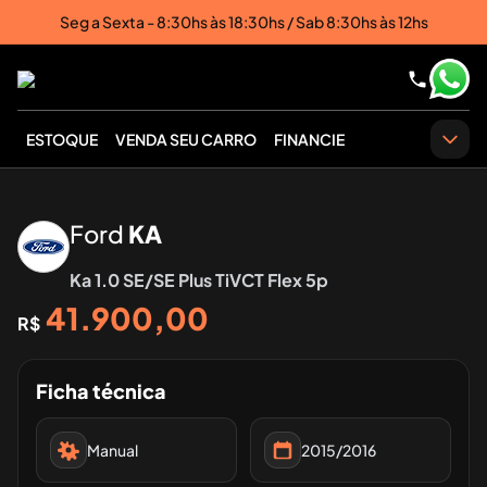
Seg a Sexta - 8:30hs às 18:30hs / Sab 8:30hs às 12hs
ESTOQUE
VENDA SEU CARRO
FINANCIE
Ford
KA
Ka 1.0 SE/SE Plus TiVCT Flex 5p
Imagem em breve
41.900,00
R$
Ficha técnica
Manual
2015/2016