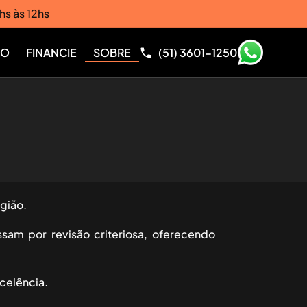
hs às 12hs
RO
FINANCIE
SOBRE
(51) 3601-1250
gião.
sam por revisão criteriosa, oferecendo
celência.