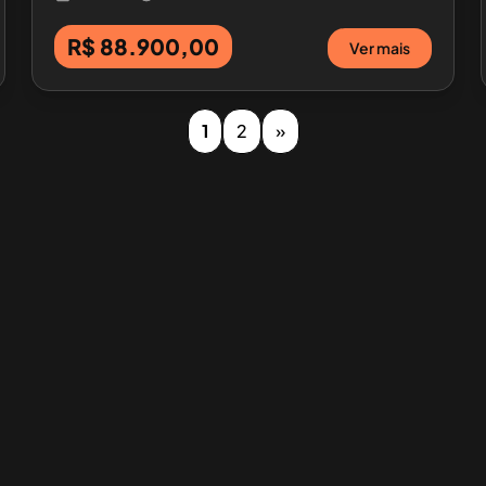
R$ 88.900,00
Ver mais
1
2
»