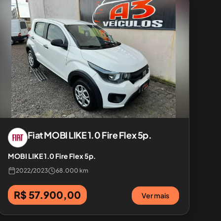
Fiat
MOBI LIKE 1.0 Fire Flex 5p.
MOBI LIKE 1.0 Fire Flex 5p.
2022
/
2023
68.000 km
R$ 57.900,00
Ver mais