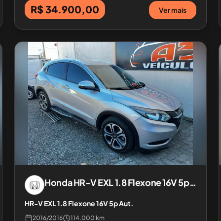
R$ 34.900,00
Ver mais
Honda
HR-V EXL 1.8 Flexone 16V 5p Aut.
HR-V EXL 1.8 Flexone 16V 5p Aut.
2016
/
2016
114.000 km