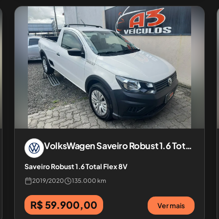
VolksWagen
Saveiro Robust 1.6 Total Flex 8V
Saveiro Robust 1.6 Total Flex 8V
2019
/
2020
135.000 km
R$ 59.900,00
Ver mais