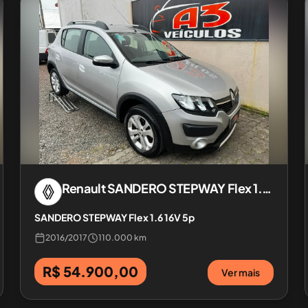
Renault
SANDERO STEPWAY Flex 1.6 16V 5p
SANDERO STEPWAY Flex 1.6 16V 5p
2016
/
2017
110.000 km
R$ 54.900,00
Ver mais