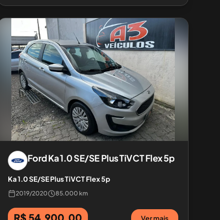
Ford
Ka 1.0 SE/SE Plus TiVCT Flex 5p
Ka 1.0 SE/SE Plus TiVCT Flex 5p
2019
/
2020
85.000 km
R$ 54.900,00
Ver mais