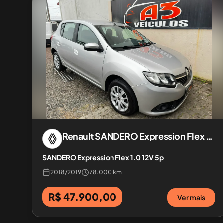
Renault
SANDERO Expression Flex 1.0 12V 5p
SANDERO Expression Flex 1.0 12V 5p
2018
/
2019
78.000 km
R$ 47.900,00
Ver mais