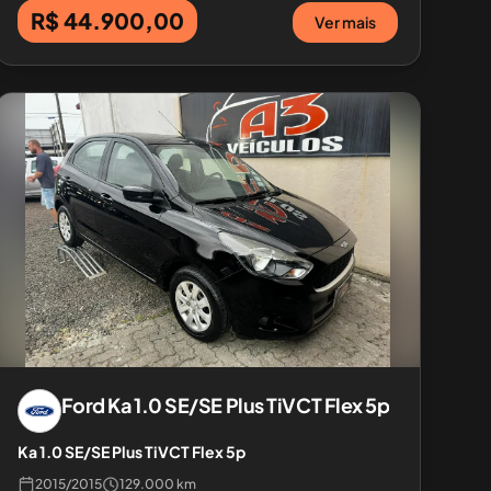
R$ 44.900,00
Ver mais
Ford
Ka 1.0 SE/SE Plus TiVCT Flex 5p
Ka 1.0 SE/SE Plus TiVCT Flex 5p
2015
/
2015
129.000 km