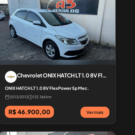
Chevrolet
ONIX HATCH LT 1.0 8V FlexPower 5p Mec.
ONIX HATCH LT 1.0 8V FlexPower 5p Mec.
2013
/
2013
132.166 km
R$ 46.900,00
Ver mais