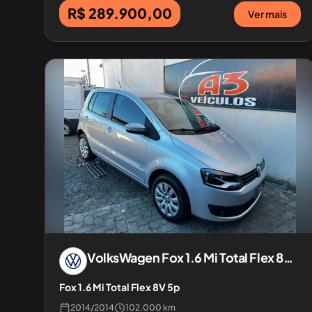
R$ 289.900,00
Ver mais
VolksWagen
Fox 1.6 Mi Total Flex 8V 5p
Fox 1.6 Mi Total Flex 8V 5p
2014
/
2014
102.000 km