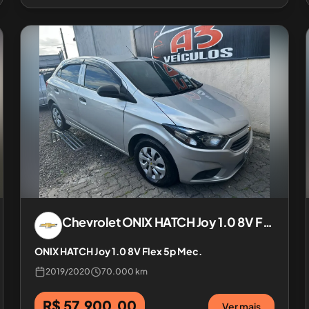
Chevrolet
ONIX HATCH Joy 1.0 8V Flex 5p Mec.
ONIX HATCH Joy 1.0 8V Flex 5p Mec.
2019
/
2020
70.000 km
R$ 57.900,00
Ver mais