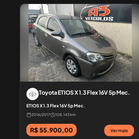
Toyota
ETIOS X 1.3 Flex 16V 5p Mec.
ETIOS X 1.3 Flex 16V 5p Mec.
2016
/
2017
108.143 km
R$ 55.900,00
Ver mais