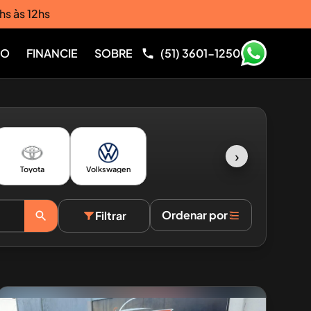
hs às 12hs
RO
FINANCIE
SOBRE
(51) 3601-1250
›
Toyota
Volkswagen
Ordenar por
Filtrar