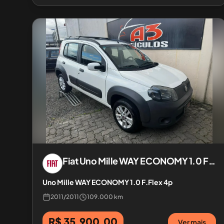
Fiat
Uno Mille WAY ECONOMY 1.0 F.Flex 4p
Uno Mille WAY ECONOMY 1.0 F.Flex 4p
2011
/
2011
109.000 km
R$ 35.900,00
Ver mais