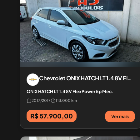
Chevrolet
ONIX HATCH LT 1.4 8V FlexPower 5p Mec.
ONIX HATCH LT 1.4 8V FlexPower 5p Mec.
2017
/
2017
113.000 km
R$ 57.900,00
Ver mais