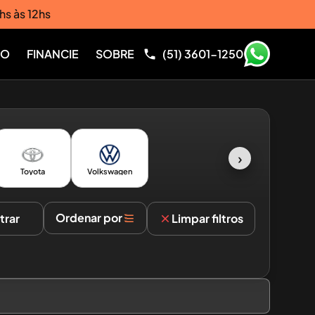
hs às 12hs
RO
FINANCIE
SOBRE
(51) 3601-1250
›
Toyota
Volkswagen
Ordenar por
ltrar
Limpar filtros