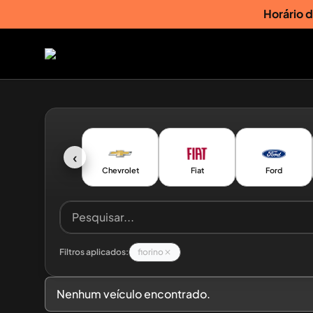
Horário 
‹
Chevrolet
Fiat
Ford
Filtros aplicados:
fiorino
Nenhum veículo encontrado.