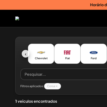
Horário 
‹
Chevrolet
Fiat
Ford
Filtros aplicados:
Corsa
1
veículos encontrados