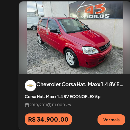
Chevrolet
Corsa Hat. Maxx 1.4 8V ECONOFLEX 5p
Corsa Hat. Maxx 1.4 8V ECONOFLEX 5p
2010
/
2011
111.000 km
R$ 34.900,00
Ver mais