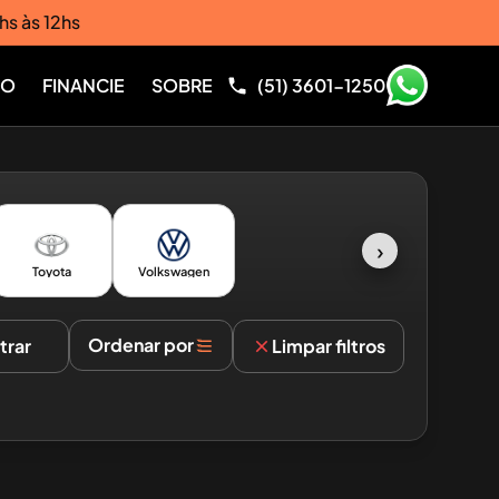
hs às 12hs
RO
FINANCIE
SOBRE
(51) 3601-1250
›
Toyota
Volkswagen
Ordenar por
ltrar
Limpar filtros