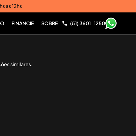
hs às 12hs
RO
FINANCIE
SOBRE
(51) 3601-1250
ões similares.